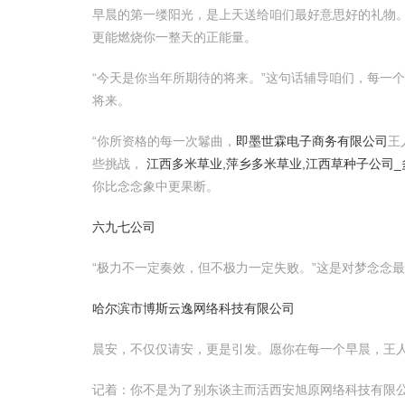
早晨的第一缕阳光，是上天送给咱们最好意思好的礼物
更能燃烧你一整天的正能量。
“今天是你当年所期待的将来。”这句话辅导咱们，每一
将来。
“你所资格的每一次鬈曲，
即墨世霖电子商务有限公司
王
些挑战，
江西多米草业,萍乡多米草业,江西草种子公司
你比念念象中更果断。
六九七公司
“极力不一定奏效，但不极力一定失败。”这是对梦念念
哈尔滨市博斯云逸网络科技有限公司
晨安，不仅仅请安，更是引发。愿你在每一个早晨，王
记着：你不是为了别东谈主而活西安旭原网络科技有限