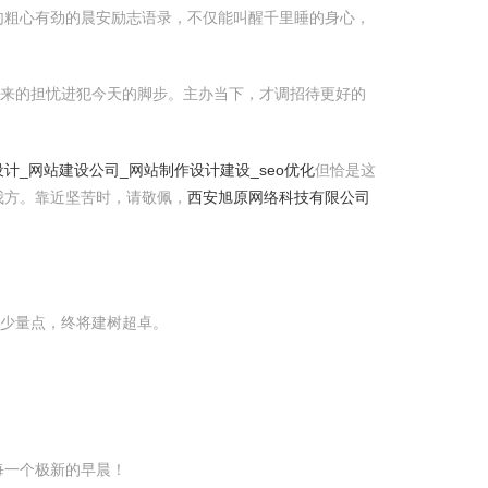
句粗心有劲的晨安励志语录，不仅能叫醒千里睡的身心，
未来的担忧进犯今天的脚步。主办当下，才调招待更好的
计_网站建设公司_网站制作设计建设_seo优化
但恰是这
我方。靠近坚苦时，请敬佩，
西安旭原网络科技有限公司
过少量点，终将建树超卓。
每一个极新的早晨！