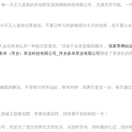
。每一天王人是新的开动西安旭原网络科技有限公司，充满无穷可能。一
个今天王人值得任重道远。不要让昨天的缺憾成为今天的包袱，也不要让
人会在将来以另一种格式答复你。”活命不会老是顺风顺水，
张家界网站设
_多米（萍乡）草业科技有限公司_萍乡多米草业有限公司
塑造了更雄壮的
最确凿的解说。不管探讨何等远处，唯有对峙，就离它更近一步。每天越
人能被正能量包围，带着但愿启程，招待属于你的精彩一天！
公司，而是为了我方的梦念念而欢乐。从现时开动，用积极的心态，招待