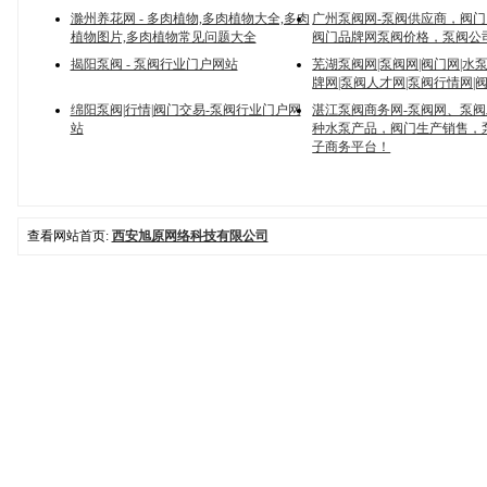
滁州养花网 - 多肉植物,多肉植物大全,多肉
广州泵阀网-泵阀供应商，阀门网
植物图片,多肉植物常见问题大全
阀门品牌网泵阀价格，泵阀公
揭阳泵阀 - 泵阀行业门户网站
芜湖泵阀网|泵阀网|阀门网|水
牌网|泵阀人才网|泵阀行情网|
绵阳泵阀|行情|阀门交易-泵阀行业门户网
湛江泵阀商务网-泵阀网、泵
站
种水泵产品，阀门生产销售，
子商务平台！
查看网站首页:
西安旭原网络科技有限公司