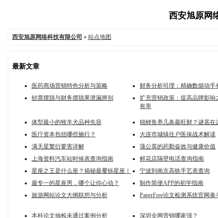
西安旭原网络科
西安旭原网络科技有限公司
»
站点地图
最新文章
医药商场营销特色分析与策略
财务分析司理：精确数据动手
钞票摆脱与财务摆脱果泄漏辨别
扩充营销政策：提高品牌影响
有率
体型最小的牧羊犬品种先容
锦鲤鱼养几条最旺财？谜底在
医疗资本包括哪些施行？
大连市城镇住户医保战术解读
满天星繁衍要害详解
蒲公英的药勤奋效与健康价值
上海资料汽车站时候表查询指南
鲜花店隔壁电话查询指南
星座之王是什么座？揭秘最矍铄星座！
宁波到南京高铁手艺表查询
最专一的星座男，哪个让你心动？
制作简便APP的初学指南
旅游网站论文大纲联想与分析
PaperFree论文检测系统官网
本科论文抽检未通过案例分析
深圳全网营销哪家强？